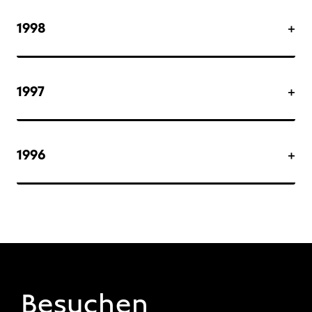
1998
1997
1996
FOOTER 1
Besuchen