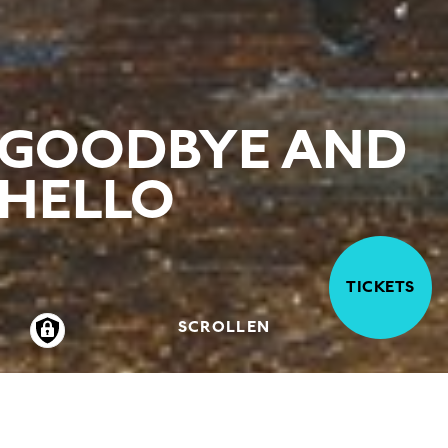
GOODBYE AND
HELLO
TICKETS
SCROLLEN