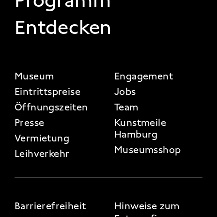
Programm
Entdecken
FOOTER 2
Museum
Engagement
Eintrittspreise
Jobs
Öffnungszeiten
Team
Presse
Kunstmeile
Hamburg
Vermietung
Museumsshop
Leihverkehr
FOOTER 3
Barrierefreiheit
Hinweise zum