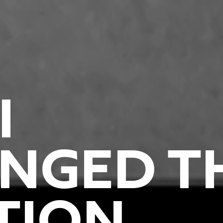
I
NGED T
TION