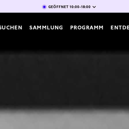
Direkt zum Inhalt
GEÖFFNET
10:00-18:00
vigation
SUCHEN
SAMMLUNG
PROGRAMM
ENTD