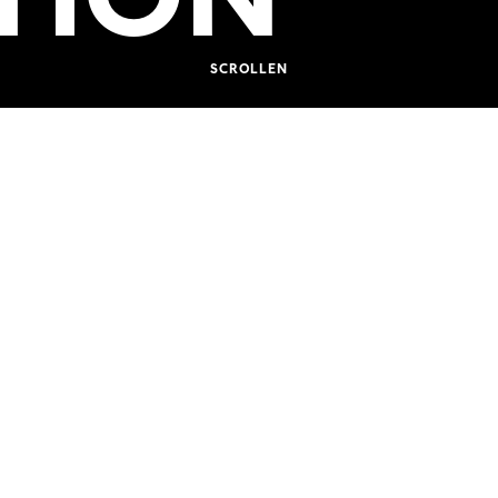
SCROLLEN
4.2019
N THE CORNER. 