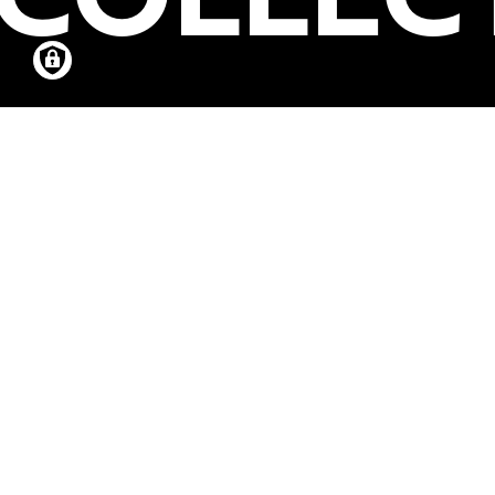
16.02.2018
-
07.0
#3 BOUNCING I