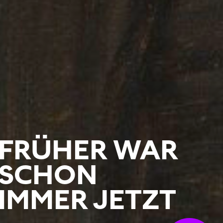
FRÜHER WAR
SCHON
IMMER JETZT