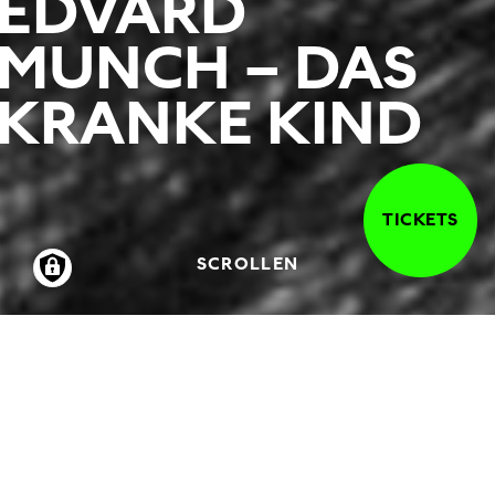
EDVARD
MUNCH – DAS
KRANKE KIND
TICKETS
SCROLLEN
01.03.2002
-
02.06.2002