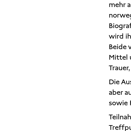
mehr a
norweg
Biogra
wird ih
Beide 
Mittel
Trauer
Die Au
aber a
sowie 
Teilnah
Treffp