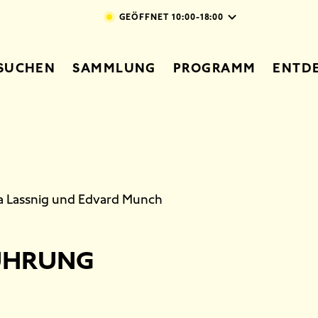
Direkt zum Inhalt
GEÖFFNET
10:00-18:00
vigation
SUCHEN
SAMMLUNG
PROGRAMM
ENTD
a Lassnig und Edvard Munch
ÜHRUNG