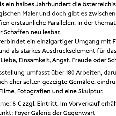
ls ein halbes Jahrhundert die österreichi
ischen Maler und doch gibt es zwischen
fien erstaunliche Parallelen. In der them
r Schaffen neu lesbar.
verbindet ein einzigartiger Umgang mit Fa
 und als starkes Ausdruckselement für da
, Liebe, Einsamkeit, Angst, Freude oder S
sstellung umfasst über 180 Arbeiten, dar
uch eher selten gezeigte Gemälde, eindruc
Filme, Fotografien und eine Skulptur.
me: 8 € zzgl. Eintritt. Im Vorverkauf erhält
unkt: Foyer Galerie der Gegenwart