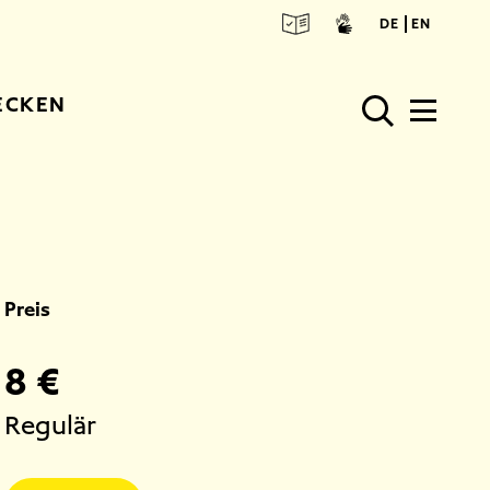
deuts
engl
DE
EN
ECKEN
Preis
8 €
Regulär