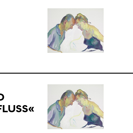
D
FLUSS«