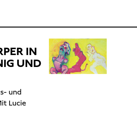
RPER IN
NIG UND
s- und
it Lucie