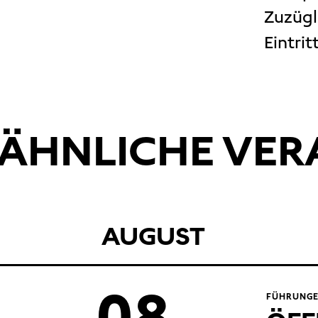
Zuzügl
Eintri
ÄHNLICHE VE
AUGUST
08
FÜHRUNGE