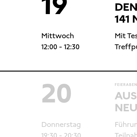
19
DEN
141 
Mittwoch
Mit Te
12:00
- 12:30
Treffp
20
FEIERABEN
AUS
NEU
Donnerstag
Führun
19:30
- 20:30
Teilna