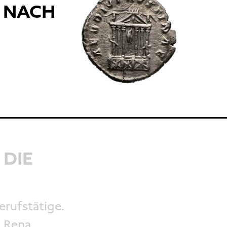
, NACH
 DIE
erufstätige.
t Rena