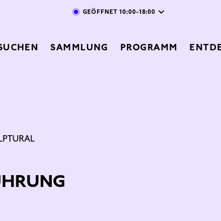
Direkt zum Inhalt
GEÖFFNET
10:00-18:00
vigation
SUCHEN
SAMMLUNG
PROGRAMM
ENTD
LPTURAL
ÜHRUNG