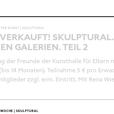
TER KUNST | SKULPTURAL
VERKAUFT! SKULPTURAL.
EN GALERIEN. TEIL 2
g der Freunde der Kunsthalle für Eltern m
(bis 14 Monaten). Teilnahme 5 € pro Erwa
itglieder zzgl. erm. Eintritt. Mit Rena Wi
 WOCHE | SKULPTURAL