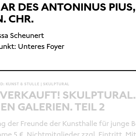
AR DES ANTONINUS PIUS
N. CHR.
ssa Scheunert
unkt:
Unteres Foyer
D: KUNST & STULLE | SKULPTURAL
VERKAUFT! SKULPTURAL.
EN GALERIEN. TEIL 2
g der Freunde der Kunsthalle für junge B
hme 5 €, Nichtmitglieder zzgl. Eintritt. Mi