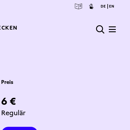
deuts
engl
DE
EN
ECKEN
Preis
6 €
Regulär