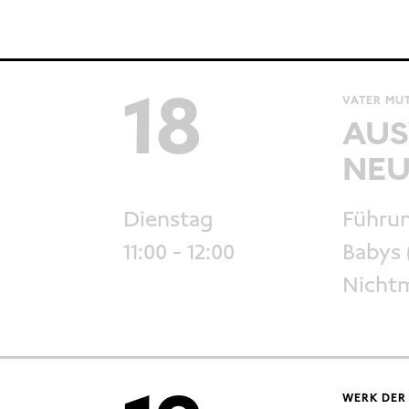
18
VATER MUT
AUS
NEU
Dienstag
Führun
11:00
- 12:00
Babys 
Nichtm
WERK DER