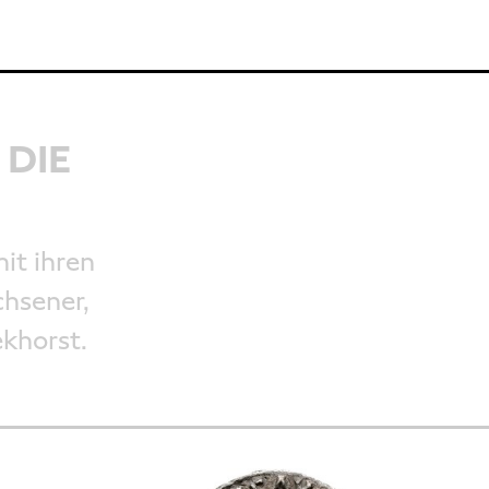
 DIE
it ihren
chsener,
ekhorst.