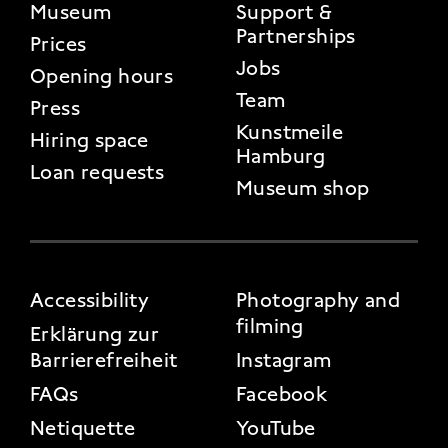
FOOTER 2
Museum
Support &
Partnerships
Prices
Jobs
Opening hours
Team
Press
Kunstmeile
Hiring space
Hamburg
Loan requests
Museum shop
FOOTER 3
Accessibility
Photography and
filming
Erklärung zur
Barrierefreiheit
Instagram
FAQs
Facebook
Netiquette
YouTube