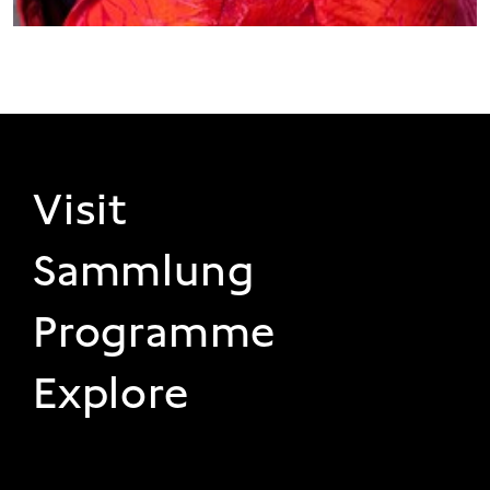
FOOTER 1
Visit
Sammlung
Programme
Explore