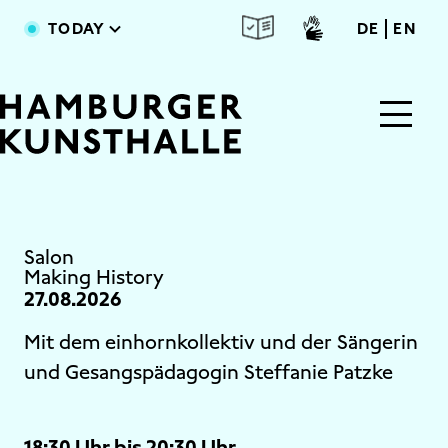
Skip to main content
deutsc
engl
TODAY
DE
EN
Main Content
Salon
Making History
27.08.2026
Mit dem einhornkollektiv und der Sängerin
und Gesangspädagogin Steffanie Patzke
18:30 Uhr bis 20:30 Uhr