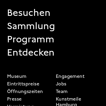
FOOTER 1
Besuchen
Sammlung
Programm
Entdecken
FOOTER 2
Museum
Engagement
Eintrittspreise
Jobs
Öffnungszeiten
Team
Presse
Kunstmeile
Hamburg