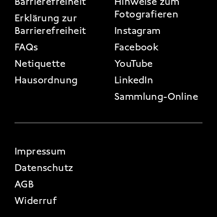
FOOTER 3
Barrierefreiheit
Hinweise zum
Fotografieren
Erklärung zur
Barrierefreiheit
Instagram
FAQs
Facebook
Netiquette
YouTube
Hausordnung
LinkedIn
Sammlung-Online
FOOTER 4
Impressum
Datenschutz
AGB
Widerruf