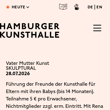
Direkt zum Inhalt
deutsc
engl
HEUTE
DE
EN
Main Content
Vater Mutter Kunst
SKULPTURAL
28.07.2026
Führung der Freunde der Kunsthalle für
Eltern mit ihren Babys (bis 14 Monaten).
Teilnahme 5 € pro Erwachsener,
Nichtmitglieder zzgl. erm. Eintritt. Mit Rena