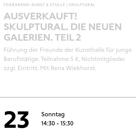
FEIERABEND: KUNST & STULLE | SKULPTURAL
AUSVERKAUFT!
SKULPTURAL. DIE NEUEN
GALERIEN. TEIL 2
Führung der Freunde der Kunsthalle für junge
Berufstätige. Teilnahme 5 €, Nichtmitglieder
zzgl. Eintritt. Mit Rena Wiekhorst.
23
Sonntag
14:30
- 15:30