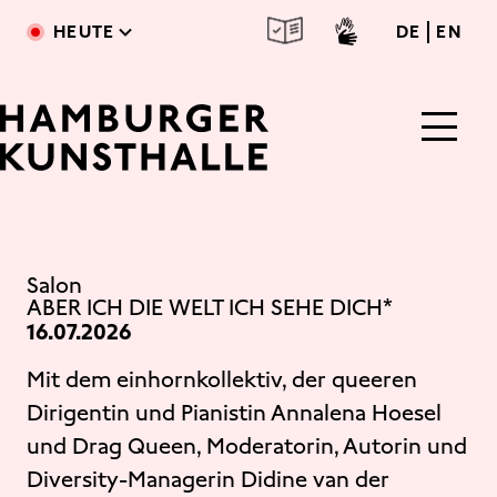
Direkt zum Inhalt
deutsc
engl
HEUTE
DE
EN
Main Content
Salon
ABER ICH DIE WELT ICH SEHE DICH*
16.07.2026
Mit dem einhornkollektiv, der queeren
Dirigentin und Pianistin Annalena Hoesel
und Drag Queen, Moderatorin, Autorin und
Diversity-Managerin Didine van der