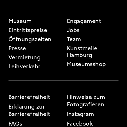
FOOTER 2
Museum
Engagement
Eintrittspreise
Jobs
Öffnungszeiten
Team
Presse
Kunstmeile
Hamburg
Vermietung
Museumsshop
Leihverkehr
FOOTER 3
Barrierefreiheit
Hinweise zum
Fotografieren
Erklärung zur
Barrierefreiheit
Instagram
FAQs
Facebook