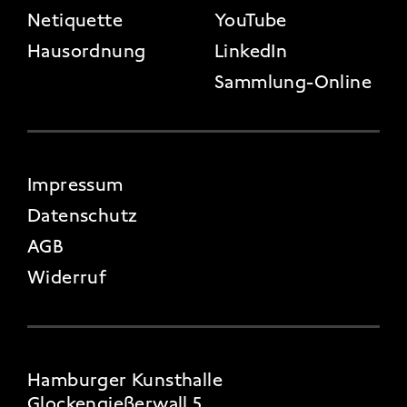
Netiquette
YouTube
Hausordnung
LinkedIn
Sammlung-Online
FOOTER 4
Impressum
Datenschutz
AGB
Widerruf
Hamburger Kunsthalle
Glockengießerwall 5