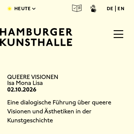
Direkt zum Inhalt
deutsc
engl
HEUTE
DE
EN
Main Content
QUEERE VISIONEN
Isa Mona Lisa
02.10.2026
Eine dialogische Führung über queere
Visionen und Ästhetiken in der
Kunstgeschichte