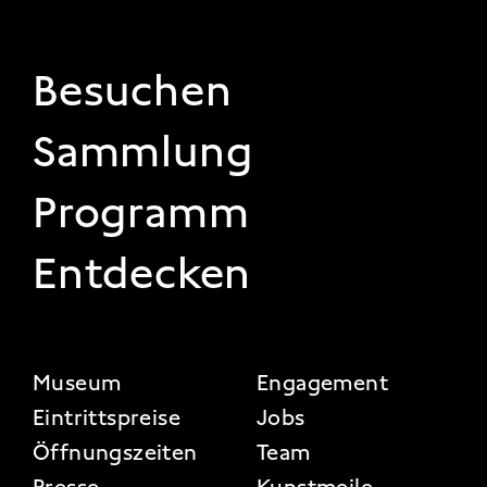
FOOTER 1
Besuchen
Sammlung
Programm
Entdecken
FOOTER 2
Museum
Engagement
Eintrittspreise
Jobs
Öffnungszeiten
Team
Presse
Kunstmeile