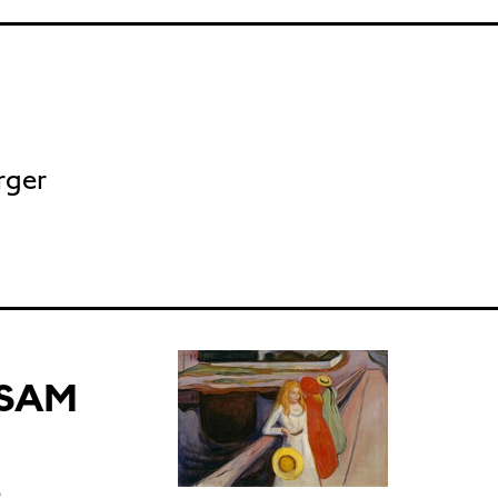
rger
NSAM