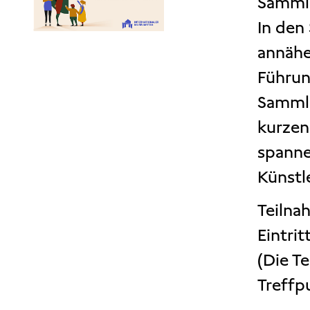
Sammlu
In den
annähe
Führun
Sammlu
kurzen
spanne
Künstl
Teilna
Eintritt
(Die T
Treffp