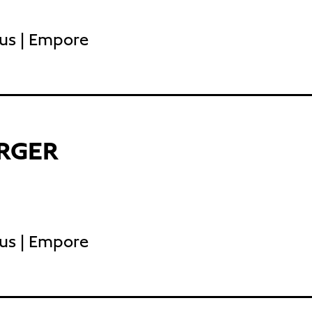
aus | Empore
RGER
aus | Empore