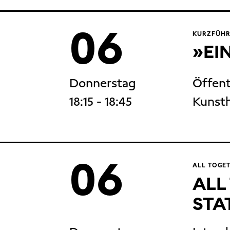
06
KURZFÜHR
»EI
Donnerstag
Öffen
18:15
- 18:45
Kunsth
06
ALL TOGE
ALL
STA