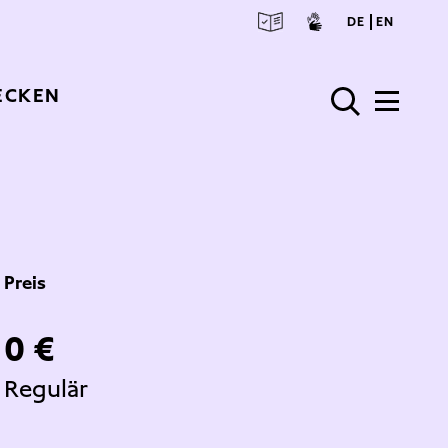
deuts
engl
DE
EN
ECKEN
Preis
0 €
Regulär