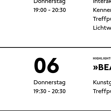
Donnerstag
Intera
19:00
- 20:30
Kennen
Treffp
Lichtw
06
HIGHLIGH
»BE
Donnerstag
Kunstg
19:30
- 20:30
Treffp