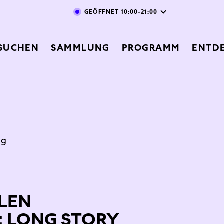
Direkt zum Inhalt
GEÖFFNET
10:00-21:00
vigation
SUCHEN
SAMMLUNG
PROGRAMM
ENTD
ng
LEN
 LONG STORY