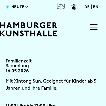
Direkt zum Inhalt
deutsc
engl
HEUTE
DE
EN
Main Content
Familienzeit
Sammlung
16.05.2026
Mit Xintong Sun. Geeignet für Kinder ab 5
Jahren und ihre Familie.
11:00 Uhr bis 13:00 Uhr