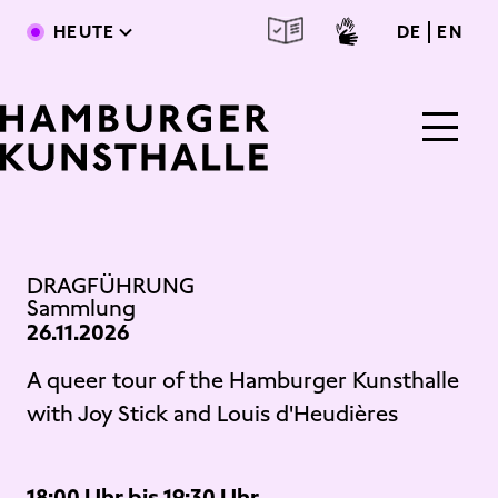
Direkt zum Inhalt
deutsc
engl
HEUTE
DE
EN
Main Content
DRAGFÜHRUNG
Sammlung
26.11.2026
A queer tour of the Hamburger Kunsthalle
with Joy Stick and Louis d'Heudières
18:00 Uhr bis 19:30 Uhr