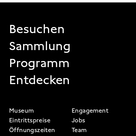
FOOTER 1
Besuchen
Sammlung
Programm
Entdecken
FOOTER 2
Museum
Engagement
Eintrittspreise
Jobs
Öffnungszeiten
Team