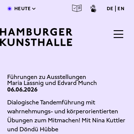
Direkt zum Inhalt
deutsc
engl
HEUTE
DE
EN
Main Content
Führungen zu Ausstellungen
Maria Lassnig und Edvard Munch
06.06.2026
Dialogische Tandemführung mit
wahrnehmungs- und körperorientierten
Übungen zum Mitmachen! Mit Nina Kuttler
und Döndü Hübbe