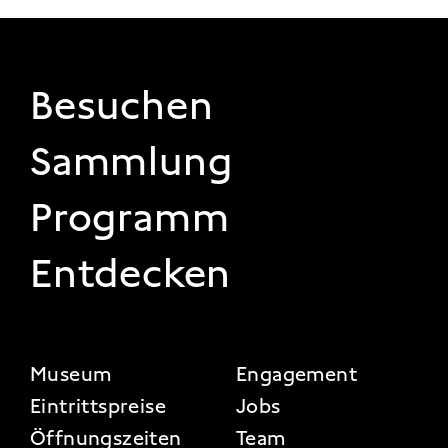
FOOTER 1
Besuchen
Sammlung
Programm
Entdecken
FOOTER 2
Museum
Engagement
Eintrittspreise
Jobs
Öffnungszeiten
Team