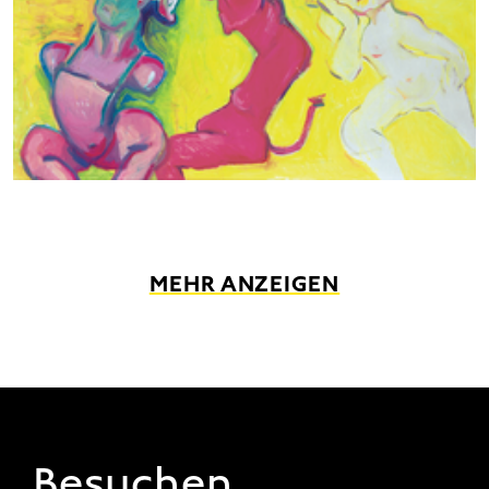
MEHR ANZEIGEN
FOOTER 1
Besuchen