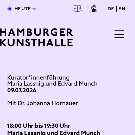
Direkt zum Inhalt
deutsc
engl
HEUTE
DE
EN
Main Content
Kurator*innenführung
Maria Lassnig und Edvard Munch
09.07.2026
Mit Dr. Johanna Hornauer
18:00 Uhr bis 19:30 Uhr
Maria Lassnig und Edvard Munch