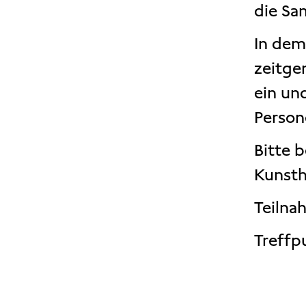
die Sa
In dem
zeitge
ein un
Person
Bitte 
Kunsth
Teilnah
Treffp