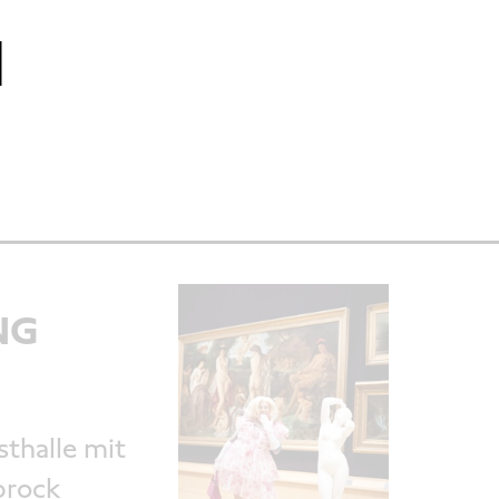
N
NG
thalle mit
brock