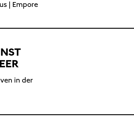
aus | Empore
UNST
EER
ven in der