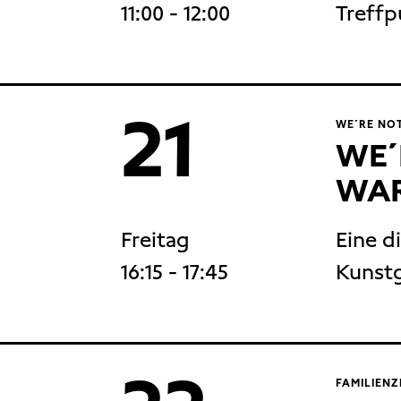
11:00
- 12:00
Treffp
21
WE´RE NOT
WE´
WAR
Freitag
Eine d
16:15
- 17:45
Kunst
FAMILIENZ