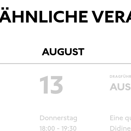
ÄHNLICHE VE
AUGUST
13
DRAGFÜHR
AUS
Donnerstag
Eine q
18:00
- 19:30
Didine