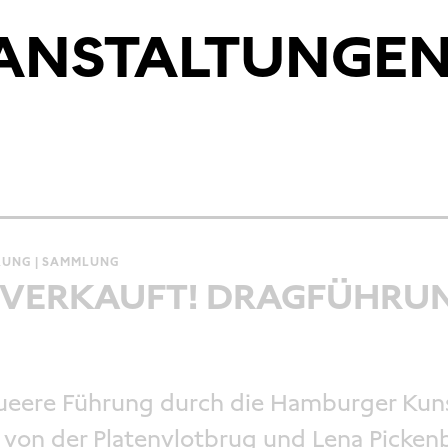
RANSTALTUNGE
UNG | SAMMLUNG
VERKAUFT! DRAGFÜHRU
ueere Führung durch die Hamburger Kuns
 von der Platenvlotbrug und Lena Picken