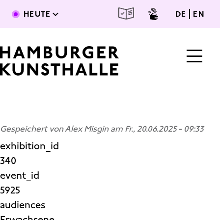
Direkt zum Inhalt
deutsc
engl
HEUTE
DE
EN
Main Content
Gespeichert von
Alex Misgin
am
Fr., 20.06.2025 - 09:33
exhibition_id
340
event_id
5925
audiences
Erwachsene