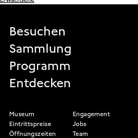
FOOTER 1
Besuchen
Sammlung
Programm
Entdecken
FOOTER 2
Museum
Engagement
Eintrittspreise
Jobs
Öffnungszeiten
Team