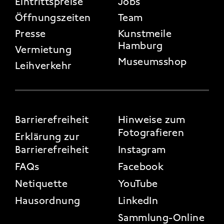
Eintrittspreise
Jobs
Öffnungszeiten
Team
Presse
Kunstmeile
Hamburg
Vermietung
Museumsshop
Leihverkehr
FOOTER 3
Barrierefreiheit
Hinweise zum
Fotografieren
Erklärung zur
Barrierefreiheit
Instagram
FAQs
Facebook
Netiquette
YouTube
Hausordnung
LinkedIn
Sammlung-Online