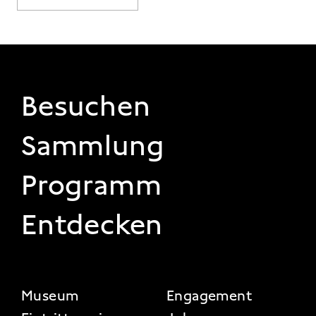
FOOTER 1
Besuchen
Sammlung
Programm
Entdecken
FOOTER 2
Museum
Engagement