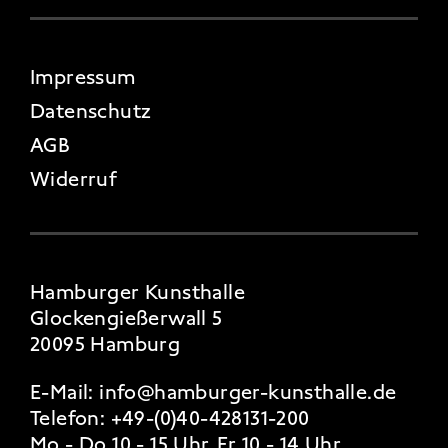
FOOTER 4
Impressum
Datenschutz
AGB
Widerruf
Hamburger Kunsthalle
Glockengießerwall 5
20095 Hamburg
E-Mail:
info@hamburger-kunsthalle.de
Telefon:
+49-(0)40-428131-200
Mo - Do 10 - 15 Uhr, Fr 10 - 14 Uhr