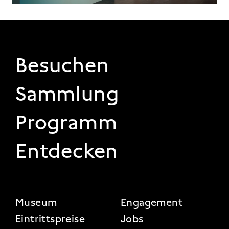
FOOTER 1
Besuchen
Sammlung
Programm
Entdecken
FOOTER 2
Museum
Engagement
Eintrittspreise
Jobs