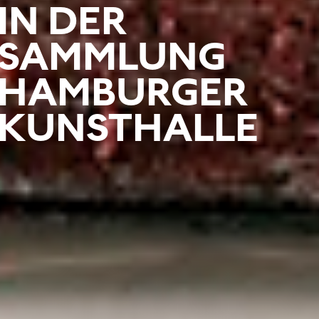
IN DER
SAMMLUNG
HAMBURGER
KUNSTHALLE