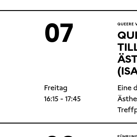
07
QUEERE V
QUE
TIL
ÄST
(IS
Freitag
Eine 
16:15
- 17:45
Ästhe
Treff
FÜHRUNG