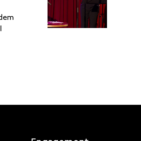
 dem
l