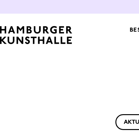
Top Na
BE
Main Content
AKTU