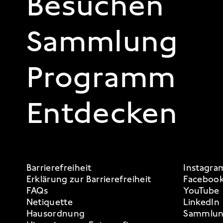
FOOTER 1
Besuchen
Sammlung
Programm
Entdecken
FOOTER 3
Barrierefreiheit
Instagra
Erklärung zur Barrierefreiheit
Faceboo
FAQs
YouTube
Netiquette
LinkedIn
Hausordnung
Sammlun