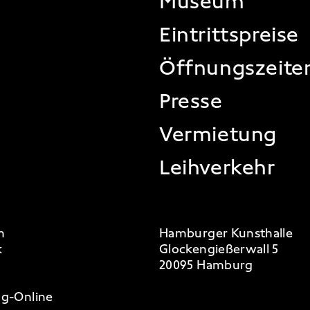
FOOTER
Museum
Eintrittspreise
Öffnungszeite
Presse
Vermietung
Leihverkehr
m
Hamburger Kunsthalle
k
Glockengießerwall 5
20095 Hamburg
g-Online