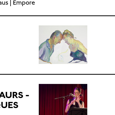
aus | Empore
AURS -
QUES