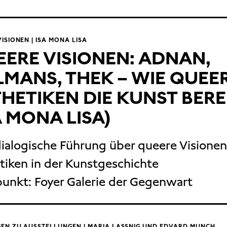
ISIONEN | ISA MONA LISA
ERE VISIONEN: ADNAN,
LMANS, THEK – WIE QUEE
HETIKEN DIE KUNST BER
A MONA LISA)
dialogische Führung über queere Visione
tiken in der Kunstgeschichte
punkt:
Foyer Galerie der Gegenwart
EN ZU AUSSTELLUNGEN | MARIA LASSNIG UND EDVARD MUNCH