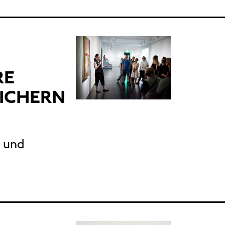
RE
EICHERN
n und