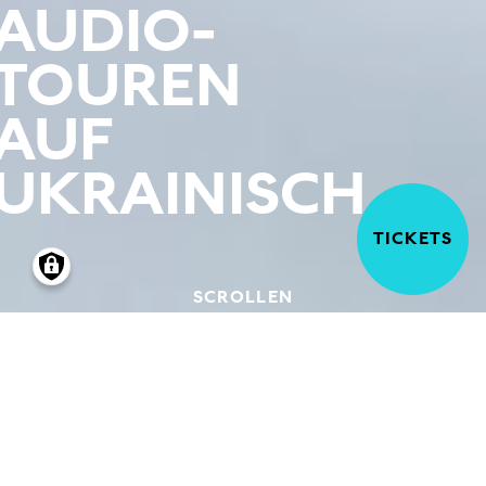
AUDIO-
TOUREN
AUF
UKRAINISCH
TICKETS
SCROLLEN
26.03.2025