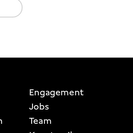
 2
Engagement
Jobs
n
Team