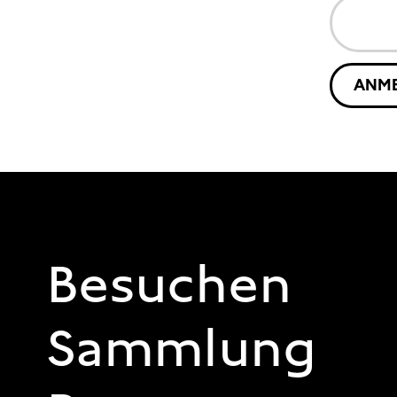
ANM
FOOTER 1
Besuchen
Sammlung