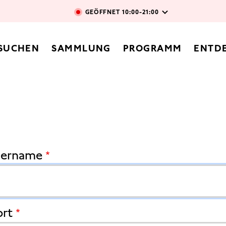
Direkt zum Inhalt
GEÖFFNET
10:00-21:00
vigation
SUCHEN
SAMMLUNG
PROGRAMM
ENTD
ent
zername
rt