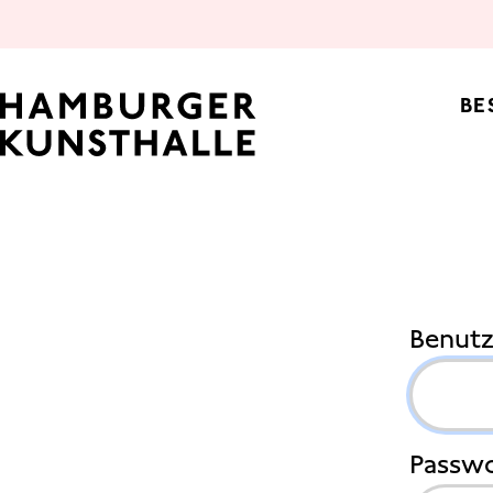
Top Na
BE
Main Cont
Benut
Passwo